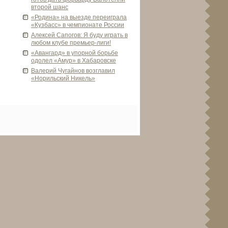
второй шанс
«Родина» на выезде­ переиграла
«Кузбасс» в чемпионате России
Алексей Сапогов: Я буду играть в
любом клубе премьер-лиги!
«Авангард» в упорной борьбе
одолел «Амур» в Хабаровске
Валерий Чугайнов возглавил
«Норильский Никель»