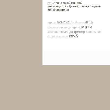
>>
Сабо: с такой мощной
полузащитой «Динамо» может играть
без форвардов
чемпион
игра
игроки
арби­траж
матч
место
соперник
сборная
тренер
команда
контракт
болельщик
клуб
спорт
партнеры