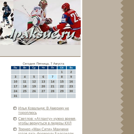
Сегодня: Пятница, 7 Августа
Пн
Вт
Ср
Чт
Пт
Сб
Вс
1
2
3
4
5
6
7
8
9
10
11
12
13
14
15
16
17
18
19
20
21
22
23
24
25
26
27
28
29
30
31
Илья Ковальчук: В Америку не
тороплюсь
Све­тлов: «Атланту» нужно время,
чтобы ве­рнуться в лиде­ры КХЛ
Тренер «Ман Сити» Манчини
готов дать форварду Балотелли