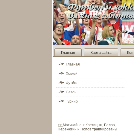
Главная
Карта сайта
Кон
Главная
Хоккей
Футбол
Сезон
Турнир
>>
Матикайнен: Костицын, Белов,
Пережогин и Попов травмированы