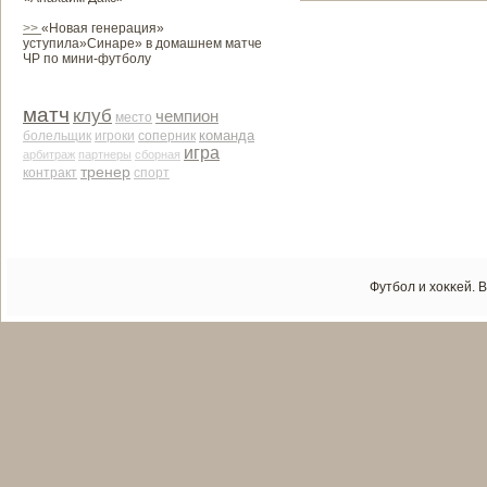
>>
«Новая генерация»
уступила»Синаре» в домашнем матче
ЧР по мини-футболу
матч
клуб
чемпион
место
команда
соперник
болельщик
игроки
игра
арби­траж
партнеры
сборная
тренер
контракт
спорт
Футбол и хоκκей. 