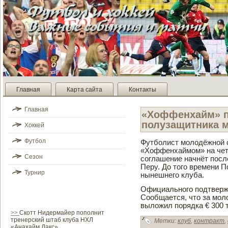
Главная
Карта сайта
Контакты
Главная
«Хоффенхайм» п
полузащитника 
Хоккей
Футбол
Футболист молодёжной 
«Хоффенхаймом» на четы
Сезон
соглашение начнёт посл
Перу. До того времени П
Турнир
нынешнего клуба.
Официального подтве­рж
Сообщается, что за мо
выложил порядка € 300 
>>
Скотт Нидермайер пополнит
тренерский штаб клуба НХЛ
Метки:
клуб
,
контракт
,
«Анахайм Дакс»