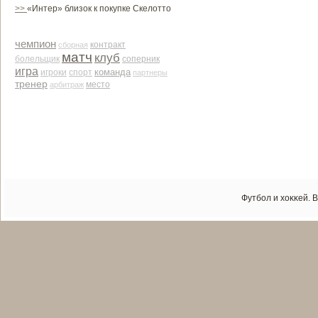
>>
«Интер» близок к покупке Скелотто
чемпион
контракт
сборная
матч
клуб
соперник
болельщик
игра
команда
игроки
спорт
партнеры
тренер
место
арби­траж
Футбол и хоκκей. 