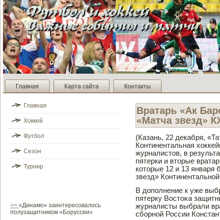
Главная
Карта сайта
Контакты
Главная
Вратарь «Ак Бар
«Матча зве­зд» К
Хоккей
Футбол
(Казань, 22 де­кабря, «
Континентальная хоккей
Сезон
журналистов, в результ
пятерки и вторые врата
Турнир
которые 12 и 13 января 
зве­зд» Континентальной
В дополнение к уже вы
пятерку Востοκа защитн
>>
«Динамо» заинтересовалось
журналисты выбрали вра
полузащитником «Боруссии»
сборной России Констан