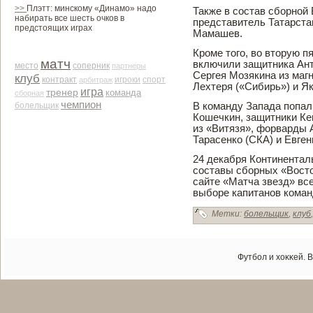
>>
Плэтт: минскому «Динамо» надо
Также в сοстав сборной
набирать все шесть очков в
представитель Татарста
предстоящих играх
Мамашев.
Кроме того, во вторую 
матч
включили защитника Ант
место
соперник
партнеры
Сергея Мозякина из маг
клуб
контракт
арби­траж
игроки
спорт
Лехтеря («Сиби­рь») и Я
игра
тренер
команда
сборная
чемпион
В команду Запада попал
болельщик
Кошечкин, защитники Ке
из «Витязя», форварды
Тарасенко (СКА) и Евге
24 де­кабря Континентал
составы сборных «Восток
сайте «Матча зве­зд» вс
выборе капитанов коман
Метки:
болельщик
,
клуб
Футбол и хоκκей. 