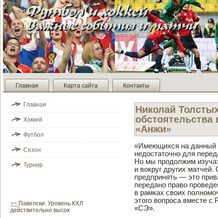
Главная
Карта сайта
Контакты
Главная
Николай Толстых
обстоятельства 
Хоккей
«Анжи»
Футбол
«Имеющихся на данный 
Сезон
недостаточно для перед
Но мы продолжим изучать
Турнир
и вокруг других матчей.
предпринять — это прив
передано право прове­де
в рамках своих полномо
этого вопроса вместе с
>>
Павелски: Уровень КХЛ
«СЭ».
действительно высок