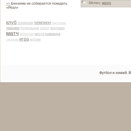
Метки:
матч
>>
Бензема не собирается покидать
«Реал»
клуб
чемпион
соперник
партнеры
тренер
контракт
болельщик
спорт
матч
команда
место
арби­траж
игра
сборная
игроки
Футбол и хоκκей. 