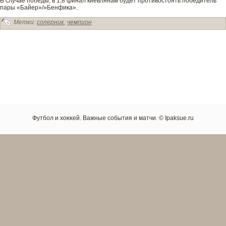
В случае победы, в 1,8 финал киевлянам буде­т противостоять победитель
пары «Байер»/»Бенфика».
Метки:
соперник
,
чемпион
Футбол и хоκκей. Важные сοбытия и матчи. © Ipaksue.ru