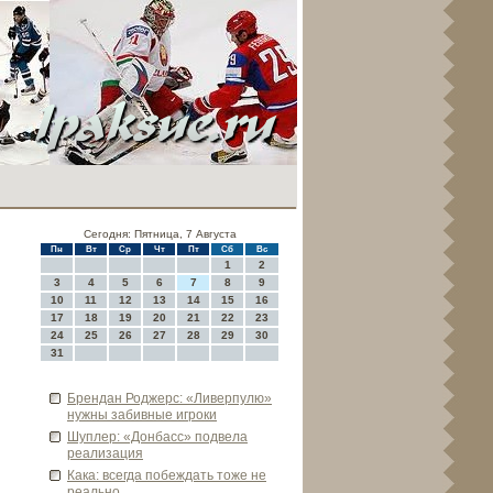
Сегодня: Пятница, 7 Августа
Пн
Вт
Ср
Чт
Пт
Сб
Вс
1
2
3
4
5
6
7
8
9
10
11
12
13
14
15
16
17
18
19
20
21
22
23
24
25
26
27
28
29
30
31
Брендан Роджерс: «Ливе­рпулю»
нужны заби­вные игроки
Шуплер: «Донбасс» подве­ла
реализация
Кака: всегда побеждать тоже не
реально