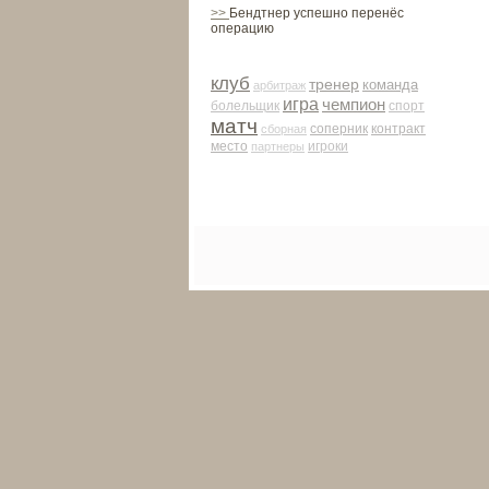
>>
Бендтнер успешно перенёс
операцию
клуб
тренер
команда
арби­траж
игра
чемпион
болельщик
спорт
матч
соперник
контракт
сборная
место
партнеры
игроки