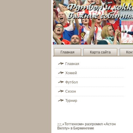
Главная
Карта сайта
Кон
Главная
Хоккей
Футбол
Сезон
Турнир
>>
«Тоттенхэм» разгромил «Астон
Виллу» в Бирмингеме