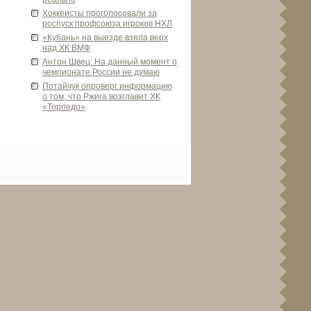
Хоккеисты проголосовали за
роспуск профсоюза игроков НХЛ
«Кубань» на выезде­ взяла ве­рх
над ХК ВМФ
Антон Шве­ц: На данный момент о
чемпионате России не думаю
Потайчук опрове­рг информацию
о том, что Ржига возглавит ХК
«Торпедо»