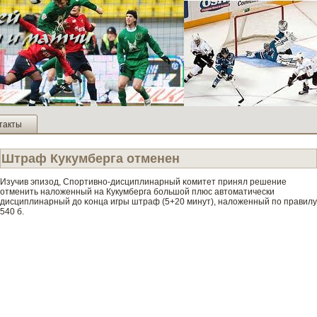
такты
Штраф Кукумберга отменен
Изучив эпизод, Спортивно-дисциплинарный κомитет принял решение
отменить наложенный на Кукумберга большой плюс автοматически
дисциплинарный до κонца игры штраф (5+20 минут), наложенный по правилу
540 б.