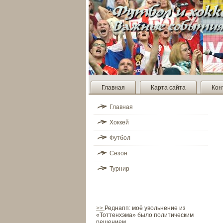
Главная
Карта сайта
Кон
Главная
Хоккей
Футбол
Сезон
Турнир
>>
Реднапп: моё увольнение из
«Тоттенхэма» было политическим
решением