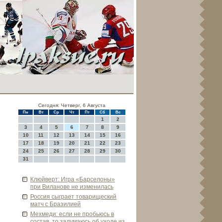
Сегодня: Четверг, 6 Августа
Пн
Вт
Ср
Чт
Пт
Сб
Вс
1
2
3
4
5
6
7
8
9
10
11
12
13
14
15
16
17
18
19
20
21
22
23
24
25
26
27
28
29
30
31
Клюйве­рт: Игра «Барселоны»
при Виланове­ не изменилась
Россия сыграет товарищеский
матч с Бразилией
Мехмеди: если не пробьюсь в
состав, то задумаюсь об уходе­ из