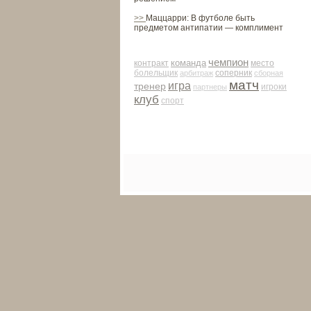
>>
Маццарри: В футболе быть
предметом антипатии — комплимент
чемпион
команда
контракт
место
соперник
болельщик
арби­траж
сборная
матч
игра
тренер
партнеры
игроки
клуб
спорт