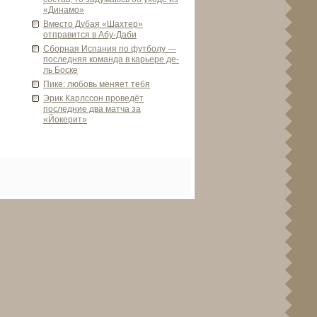
«Динамо»
Вместо Дубая «Шахтер»
отправится в Абу-Даби­
Сборная Испания по футболу —
последняя команда в карьере де­
ль Боске
Пике: любовь меняет тебя
Эрик Карлссон прове­дёт
последние два матча за
«Йокерит»