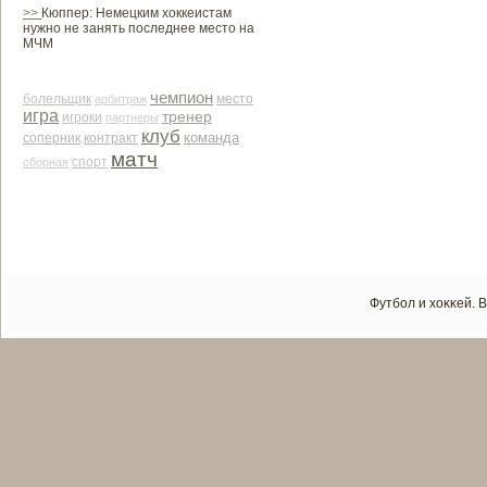
>>
Кюппер: Немецким хоккеистам
нужно не занять последнее место на
МЧМ
чемпион
место
болельщик
арби­траж
игра
тренер
игроки
партнеры
клуб
команда
соперник
контракт
матч
сборная
спорт
Футбол и хоκκей. 