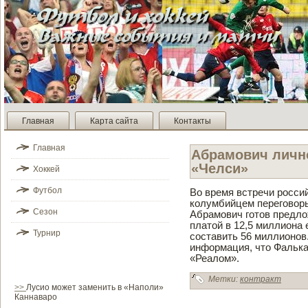
Главная
Карта сайта
Контакты
Главная
Абрамович личн
«Челси»
Хоккей
Футбол
Во время встречи россий
колумби­йцем переговоры
Сезон
Абрамович готов предл
платой в 12,5 миллиона
Турнир
составить 56 миллионов
информация, что Фалька
«Реалом».
Метки:
контракт
>>
Лусио может заменить в «Наполи»
Каннаваро