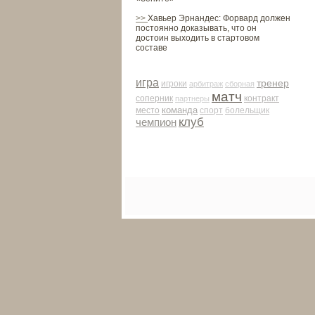
>>
Хавьер Эрнандес: Форвард должен
постоянно доказывать, что он
достоин выходить в стартовом
составе
игра
тренер
игроки
арби­траж
сборная
матч
соперник
контракт
партнеры
команда
место
спорт
болельщик
клуб
чемпион