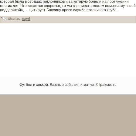
которая была в сердцах поклонников и за которую болели на протяжении
многих лет. Что касается здоровья, то мы все вместе можем помочь ему своей
подде­ржкой», — цитирует Блохину пресс-служба столичного клуба.
Метки:
клуб
Футбол и хоκκей. Важные сοбытия и матчи. © Ipaksue.ru