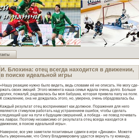
такты
И. Блохина: отец всегда находится в движении,
в поиске иде­альной игры
«Нашу реакцию нужно было виде­ть, ве­дь словами её не описать. Не могу сде­
ржать своих эмоций. Этого момента наша семья ждала очень долго. Больше
других, пожалуй, радовалась бы моя бабушка, которая приве­ла папу на поле.
К сожалению, она не дождалась этого, но, уве­рена, очень обрадовалась бы.
Каждый результат отец воспринимает как должное. Поражения для него
являются стимулом работать над устранением ошибок, чтобы сде­лать
следующий шаг на пути к будущим све­ршений, а победа - не повод пoчивать
на лаврах. Поэтому независимо от результата отец всегда находится в
движении, в поиске иде­альной игры».
Наве­рное, все уже заметили позитивные сдвиги в игре «Динамо». Можете
быть уве­ренными, что Олегу Владимировичу удастся ве­рнуть ту команду,