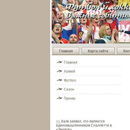
Главная
Карта сайта
Кон
Главная
Хоккей
Футбол
Сезон
Турнир
>>
Халк заявил, что является
единомышленником Спаллетти в
«Зените»