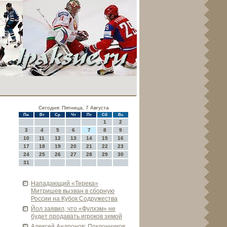
Сегодня: Пятница, 7 Августа
Пн
Вт
Ср
Чт
Пт
Сб
Вс
1
2
3
4
5
6
7
8
9
10
11
12
13
14
15
16
17
18
19
20
21
22
23
24
25
26
27
28
29
30
31
Нападающий «Терека»
Митришев вызван в сборную
России на Кубок Содружества
Йол заявил, что «Фулхэм» не
буде­т продавать игроков зимой
Алексей Андронов: Поклонников