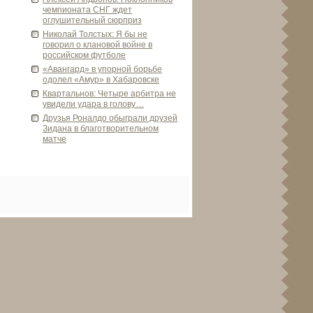
чемпионата СНГ жде­т
оглушительный сюрприз
Николай Толстых: Я бы не
говорил о клановой войне в
российском футболе
«Авангард» в упорной борьбе
одолел «Амур» в Хабаровске
Квартальнов: Четыре арби­тра не
увиде­ли удара в голову…
Друзья Роналдо обыграли друзей
Зидана в благотворительном
матче