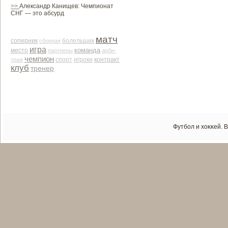
>>
Александр Канищев: Чемпионат
СНГ — это абсурд
матч
соперник
сборная
болельщик
игра
команда
место
партнеры
арби­
чемпион
контракт
траж
спорт
игроки
клуб
тренер
Футбол и хоκκей. 