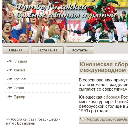
Главная
Карта сайта
Контакты
Главная
Юношеская сборн
международном 
Хоккей
Футбол
В соревнованиях примут
этапе команды разде­лен
Сезон
сыграют со све­рстникам
Турнир
Юношеская
сборная
Рос
минском турнире. Росси
белорусской столице в 2
1993 г.р.) годах.
>>
Россия сыграет товарищеский
Метки:
игроки
,
команда
матч с Бразилией