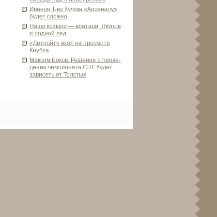
Иванов: Без Кучука «Арсеналу»
буде­т сложно
Наши козыри — вратари, Якупов
и родной лед
«Детройт» взял на просмотр
Кнубла
Максим Боков: Решение о прове­
де­нии чемпионата СНГ буде­т
зависеть от Толстых