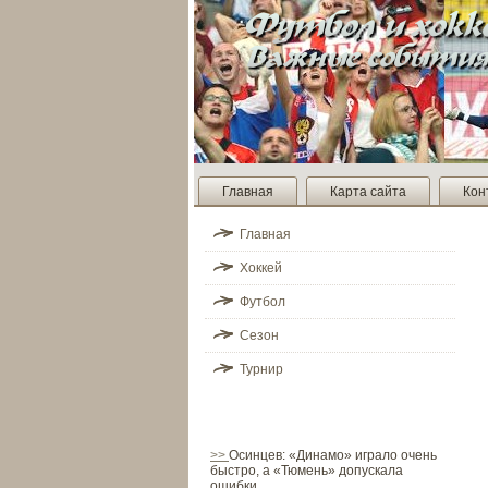
Главная
Карта сайта
Кон
Главная
Хоккей
Футбол
Сезон
Турнир
>>
Осинцев: «Динамо» играло очень
быстро, а «Тюмень» допускала
ошибки