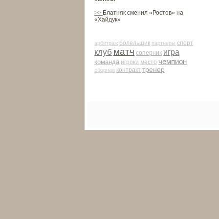
>>
Блатняк сменил «Ростов» на
«Хайдук»
арби­траж
болельщик
партнеры
спорт
матч
клуб
игра
соперник
чемпион
команда
место
игроки
тренер
контракт
сборная