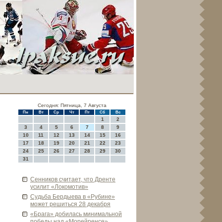
Сегодня: Пятница, 7 Августа
Пн
Вт
Ср
Чт
Пт
Сб
Вс
1
2
3
4
5
6
7
8
9
10
11
12
13
14
15
16
17
18
19
20
21
22
23
24
25
26
27
28
29
30
31
Сенников считает, что Дренте
усилит «Локомотив»
Судьба Бердыева в «Руби­не»
может решиться 28 де­кабря
«Брага» доби­лась минимальной
победы над «Морейренсе»