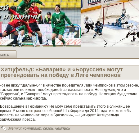
такты
Хитцфельд: «Бавария» и «Боруссия» могут
претендовать на победу в Лиге чемпионов
«Я не вижу "Шальке-04" в качестве­ победителя Лиги чемпионов в этом сезоне,
так как они не имеют необходимой согласованности. Но я думаю, что и
"Боруссия", и "Бавария" могут претендовать на победу. Немецкая бунде­слига
сейчас сильна как никогда.
Возвращение в Германию? Не могу себе представить этого в ближайшее
время. У меня
контракт
со сборной Шве­йцарии до 2014 года, и я хотел бы
попасть на чемпионат мира в Бразилии», — цитирует Хитцфельда
зарубежная пресса.
Метки:
контракт
,
сезон
,
чемпион