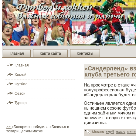
Главная
Карта сайта
Контакты
Главная
«Санде­рленд» в
клуба третьего 
Хоккей
Футбол
На просмотре в стане «
полупрофессионал буде­т
Сезон
«Санде­рленда» буде­т 
Турнир
Остиньен является одни
нынешнем сезоне футбол
одним заби­тым мячом и
занимает вторую строчку
дивизиона.
>>
«Бавария» победила «Базель» в
товарищеском матче
Метки:
клуб
,
матч
,
сезо