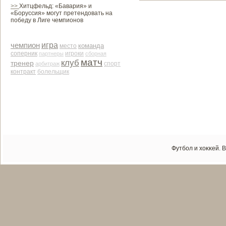
>>
Хитцфельд: «Бавария» и
«Боруссия» могут претендовать на
победу в Лиге чемпионов
чемпион
игра
команда
место
соперник
партнеры
игроки
сборная
матч
клуб
тренер
арби­траж
спорт
контракт
болельщик
Футбол и хоκκей. 