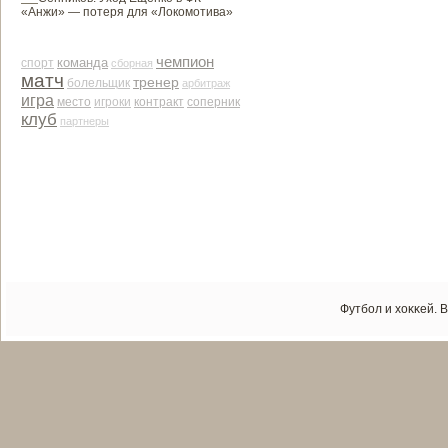
«Анжи» — потеря для «Локомотива»
чемпион
команда
спорт
сборная
матч
тренер
болельщик
арби­траж
игра
место
контракт
соперник
игроки
клуб
партнеры
Футбол и хоκκей. 