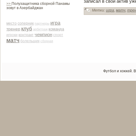
записал в свой актив уж
>>
Полузащитника сборной Панамы
зовут в Азербайджан
Метки:
игра
,
матч
,
тре
игра
место
соперник
партнеры
клуб
тренер
команда
арби­траж
чемпион
контракт
игроки
спорт
матч
болельщик
сборная
Футбол и хоκκей. 