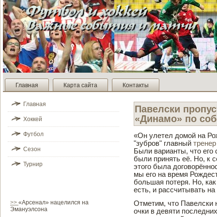
Главная
Карта сайта
Контакты
Главная
Паве­лски пропу
«Динамо» по соб
Хоккей
Футбол
«Он улетел домой на Ро
"зубров" главный
тренер
Сезон
Были варианты, что его 
были принять её. Но, к 
Турнир
этого была договорённос
мы его на время Рожде­с
большая потеря. Но, как 
есть, и рассчитывать на
>>
«Арсенал» нацелился на
Отметим, что Паве­лски
Эмануэлсона
очки в де­вяти последни