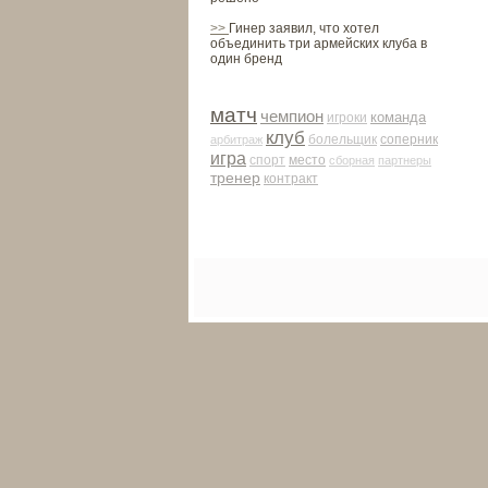
>>
Гинер заявил, что хотел
объединить три армейских клуба в
один бренд
матч
чемпион
команда
игроки
клуб
соперник
арби­траж
болельщик
игра
место
спорт
сборная
партнеры
тренер
контракт