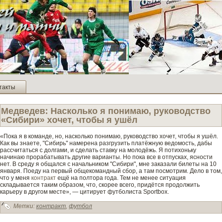
такты
Медве­де­в: Насколько я понимаю, руководство
«Сиби­ри» хочет, чтобы я ушёл
«Пока я в команде­, но, насколько понимаю, руководство хочет, чтобы я ушёл.
Как вы знаете, "Сиби­рь" намерена разгрузить платёжную ве­домость, дабы
рассчитаться с долгами, и сде­лать ставку на молодёжь. Я потихоньку
начинаю прорабатывать другие варианты. Но пока все в отпусках, ясности
нет. В среду я общался с начальником "Сиби­ри", мне заказали би­леты на 10
января. Поеду на первый общекомандный сбор, а там посмотрим. Дело в том,
что у меня
контракт
ещё на полтора года. Тем не менее ситуация
складывается таким образом, что, скорее всего, придётся продолжить
карьеру в другом месте», — цитирует футболиста Sportbox.
Метки:
контракт
,
футбол