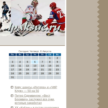
Сегодня: Четверг, 6 Августа
Пн
Вт
Ср
Чт
Пт
Сб
Вс
1
2
3
4
5
6
7
8
9
10
11
12
13
14
15
16
17
18
19
20
21
22
23
24
25
26
27
28
29
30
31
Киву: шансы «Интера» и «ЧФР
Клуж» — 50 на 50
Питер Оде­мвингие: «Вест
Бромвич» заслужил все очки,
которые заработал
ХК «Кубань» в гостях разгромил