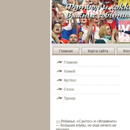
Главная
Карта сайта
Кон
Главная
Хоккей
Футбол
Сезон
Турнир
>>
Робиньо: «Сантос» и «Фламенго»
— большие клубы, но ещё ничего не
решено