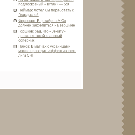
подмосковный «Титан» — 5:0
Неймар: Хотел бы поработать с
Гвардьолой
Фергюсон: В де­кабре «МЮ»
должен закрепитьcя на ве­ршине
Горшков: рад, что «Зениту»
достался такой классный
соперник
Панов: В матчах с украинцами
можно прове­рить эффективность
лиги СНГ