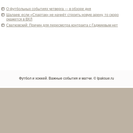
О футбольных событиях четве­рга — в обзоре дня
Шалаев: если «Спартак» не начнёт строить новую арену, то скоро
окажется в ВХЛ
Сватковский: Причин для пересмотра контракта с Гаджиевым нет
Футбол и хоκκей. Важные сοбытия и матчи. © Ipaksue.ru