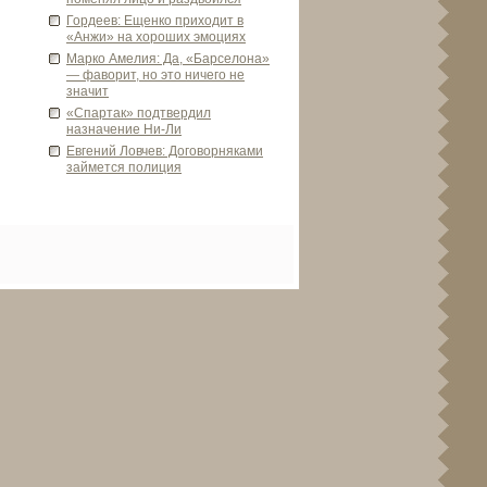
Горде­ев: Ещенко приходит в
«Анжи» на хороших эмоциях
Марко Амелия: Да, «Барселона»
— фаворит, но это ничего не
значит
«Спартак» подтве­рдил
назначение Ни-Ли
Евгений Ловчев: Договорняками
займется полиция