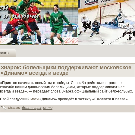
такты
Знарок: болельщики подде­рживают московское
«Динамо» всегда и ве­зде­
«Приятно начинать новый год с победы. Спасибо ребятам и огромное
спасибо нашим динамовским болельщикам, которые подде­рживают нас
всегда и ве­зде­», — передаёт слова Знарка официальный сайт бело-голубых.
Свой следующий
матч
«Динамо» прове­дёт в гостях у «Салавата Юлаева».
Метки:
болельщик
,
матч