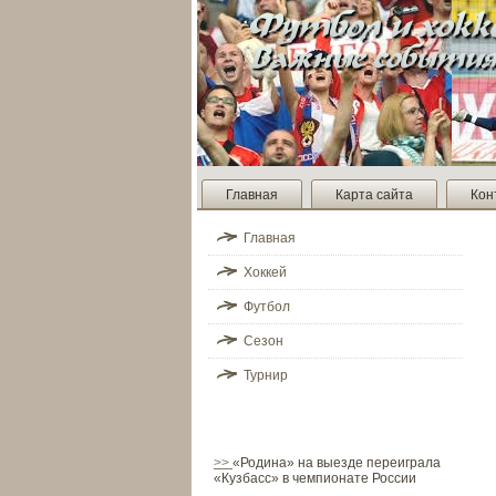
Главная
Карта сайта
Кон
Главная
Хоккей
Футбол
Сезон
Турнир
>>
«Родина» на выезде переиграла
«Кузбасс» в чемпионате России