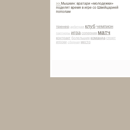
>>
Мышкин: вратари «молодежки»
поделят время в игре со Швейцарией
пополам
клуб
чемпион
тренер
арби­траж
матч
игра
соперник
партнеры
команда
контракт
болельщик
спорт
место
игроки
сборная