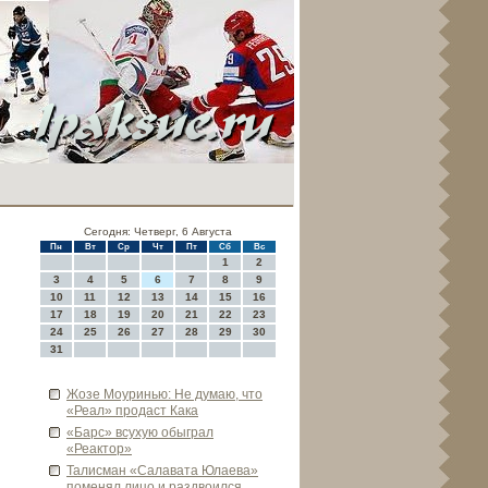
Сегодня: Четверг, 6 Августа
Пн
Вт
Ср
Чт
Пт
Сб
Вс
1
2
3
4
5
6
7
8
9
10
11
12
13
14
15
16
17
18
19
20
21
22
23
24
25
26
27
28
29
30
31
Жозе Моуринью: Не думаю, что
«Реал» продаст Кака
«Барс» всухую обыграл
«Реактор»
Талисман «Салавата Юлаева»
поменял лицо и раздвоился