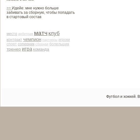
>>
Идейе: мне нужно больше
забивать за сборную, чтобы попадать
в стартовый состав
матч
клуб
место
арби­траж
чемпион
контракт
партнеры
игроки
соперник
спорт
сборная
болельщик
игра
тренер
команда
Футбол и хоκκей. 