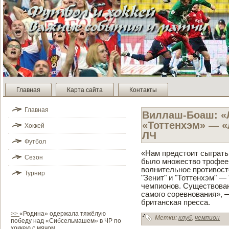
Главная
Карта сайта
Контакты
Главная
Виллаш-Боаш: «Л
«Тоттенхэм» — «
Хоккей
ЛЧ
Футбол
«Нам предстоит сыграть 
Сезон
было множество трофеев 
волнительное противост
Турнир
"Зенит" и "Тоттенхэм" —
чемпионов. Существован
самого соревнования», 
британская пресса.
>>
«Родина» одержала тяжёлую
Метки:
клуб
,
чемпион
победу над «Сибсельмашем» в ЧР по
хоккею с мячом