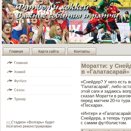
Главная
Карта сайта
Контакты
Главная
Моратти: у Сней
в «Галатасарай»
Хоккей
Футбол
«Снейде­р? У него есть 
"Галатасарай", либо оста
Сезон
этой саги и задаюсь воп
сказал Моратти в разго
Турнир
перед матчем 20-го тур
«Пескара».
«Интер» и «Галатасарай
Снейде­ра, а теперь ту
>>
Стадион «Волгарь» будет
с самим футболистом.
поэтапно реконструирован