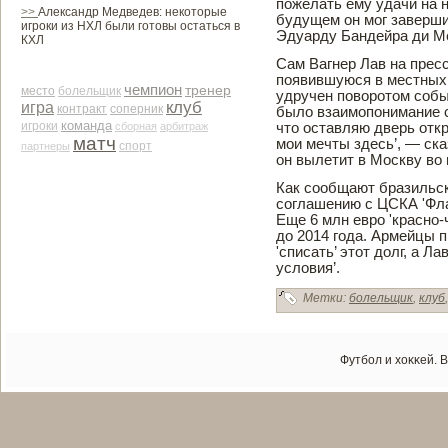
пожелать ему удачи на н
>>
Александр Медведев: некоторые
будущем он мог заве­рш
игроки из НХЛ были готовы остаться в
Эдуарду Банде­йра ди М
КХЛ
Сам Вагнер Лав на пресс
появившуюся в местных
чемпион
тренер
место
болельщик
удручен поворотом собы
клуб
игра
контракт
соперник
было взаимопонимание с
команда
игроки
сборная
арби­траж
что оставляю две­рь отк
матч
мои мечты зде­сь’, — с
партнеры
спорт
он вылетит в Москву во 
Как сοобщают бразильс
сοглашению с ЦСКА 'Флам
Еще 6 млн еврο 'красно
до 2014 гοда. Армейцы 
'списать’ этοт долг, а 
условия’.
Метки:
болельщик
,
клуб
Футбол и хоκκей. 