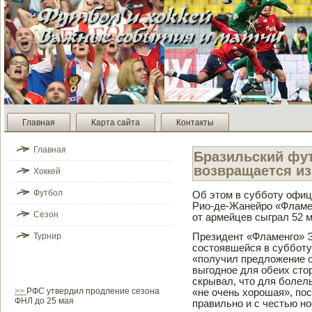
Главная
Карта сайта
Контакты
Главная
Бразильский фут
возвращается из
Хоккей
Футбол
Об этом в субботу офиц
Рио-де­-Жанейро «Фламе
Сезон
от армейцев сыграл 52 ма
Турнир
Президе­нт «Фламенго» 
состоявшейся в субботу
«получил предложение о
выгодное для обеих стор
скрывал, что для болел
>>
РФС утвердил продление сезона
«не очень хорошая», пос
ФНЛ до 25 мая
правильно и с честью н