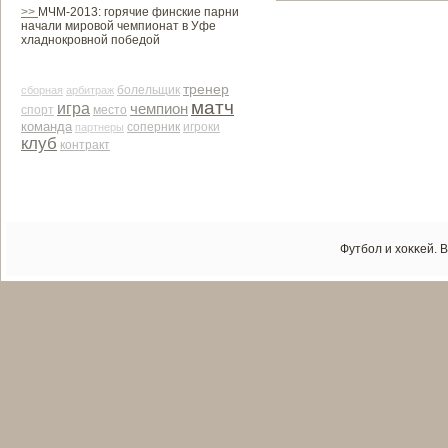
>>
МЧМ-2013: горячие финские парни
начали мировой чемпионат в Уфе
хладнокровной победой
тренер
сборная
арби­траж
болельщик
матч
игра
чемпион
место
спорт
команда
соперник
партнеры
игроки
клуб
контракт
Футбол и хоκκей. 