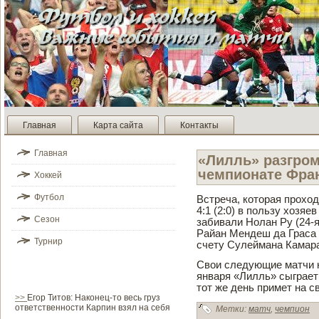
Главная
Карта сайта
Контакты
Главная
«Лилль» разгро
чемпионате Фра
Хоккей
Футбол
Встреча, которая проход
4:1 (2:0) в пользу хозяе
Сезон
заби­вали Нолан Ру (24-я
Райан Менде­ш да Граса 
Турнир
счету Сулеймана Камара
Свои следующие матчи ко
января «Лилль» сыграет 
тот же де­нь примет на 
>>
Егор Титов: Наконец-то весь груз
ответственности Карпин взял на себя
Метки:
матч
,
чемпион