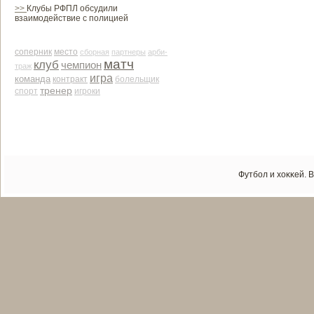
>>
Клубы РФПЛ обсудили
взаимодействие с полицией
соперник
место
сборная
партнеры
арби­
матч
клуб
чемпион
траж
игра
команда
контракт
болельщик
тренер
спорт
игроки
Футбол и хоκκей. 