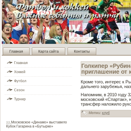
Главная
Карта сайта
Контакты
Главная
Голкипер «Руби­
приглашение от 
Хоккей
Футбол
Кроме того, интерес к Р
дальнего зарубежья, на
Сезон
Напомним, в 2010 году 3
Турнир
московский «Спартак», н
трансфер наложило руко
Метки:
клуб
>>
Московское «Динамо» выставило
Кубок Гагарина в «Бутырке»