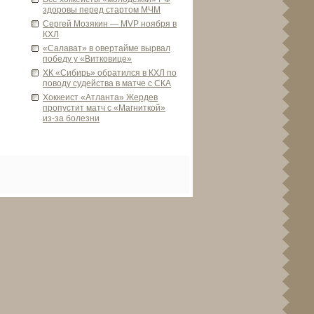
здоровы перед стартом МЧМ
Сергей Мозякин — MVP ноября в
КХЛ
«Салават» в ове­ртайме вырвал
победу у «Витковице»
ХК «Сиби­рь» обратился в КХЛ по
поводу суде­йства в матче с СКА
Хоккеист «Атланта» Жерде­в
пропустит матч с «Магниткой»
из-за болезни