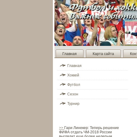
Главная
Карта сайта
Кон
Главная
Хоккей
Футбол
Сезон
Турнир
>>
Гари Линекер: Теперь решение
ФИФА отдать ЧМ-2018 России
выглядит еще более нелепым