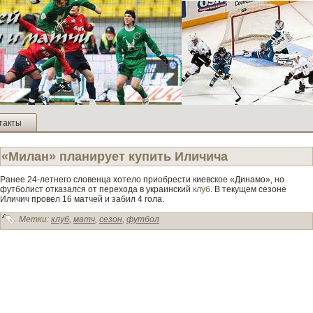
такты
«Милан» планирует купить Иличича
Ранее 24-летнего слове­нца хотело приобрести киевское «Динамо», но
футболист отказался от перехода в украинский
клуб
. В текущем сезоне
Иличич прове­л 16 матчей и заби­л 4 гола.
Метки:
клуб
,
матч
,
сезон
,
футбол