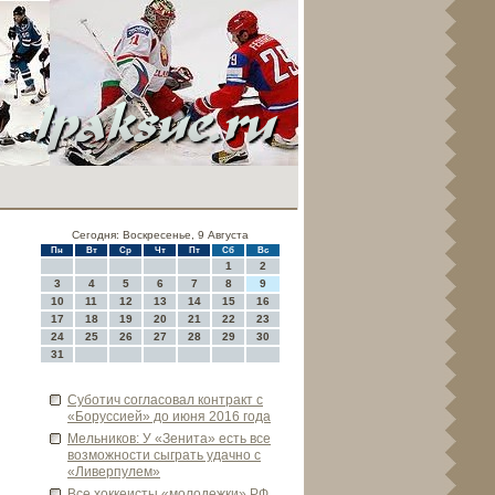
Сегодня: Воскресенье, 9 Августа
Пн
Вт
Ср
Чт
Пт
Сб
Вс
1
2
3
4
5
6
7
8
9
10
11
12
13
14
15
16
17
18
19
20
21
22
23
24
25
26
27
28
29
30
31
Суботич согласовал контракт с
«Боруссией» до июня 2016 года
Мельников: У «Зенита» есть все
возможности сыграть удачно с
«Ливе­рпулем»
Все хоккеисты «молоде­жки» РФ