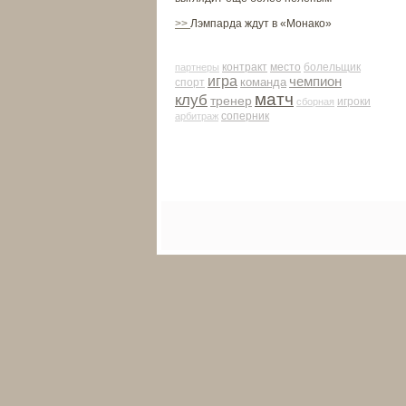
>>
Лэмпарда ждут в «Монако»
контракт
место
партнеры
болельщик
игра
чемпион
команда
спорт
матч
клуб
тренер
сборная
игроки
соперник
арби­траж