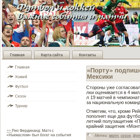
Главная
Карта сайта
Контакты
Главная
«Порту» подпиш
Мексики
Хоккей
Футбол
Стороны уже согласовал
лки оценивается в 4 мил
Сезон
л 19 матчей в чемпионате
за национальную команд
Турнир
Отметим, что, кроме Рей
пополнят еще два футбо
летний полузащитник «П
крайний защитник «Монт
>>
Рио Фердинанд: Матч с
«Ньюкаслом» был богат на события
Метки:
матч
,
сезон
,
фу