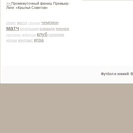
>>
Промежуточный финиш Премьер-
Лиги: «Крылья Советов»
чемпион
место
спорт
сборная
матч
тренер
команда
болельщик
клуб
соперник
партнеры
арби­траж
игра
контракт
игроки
Футбол и хоκκей. 