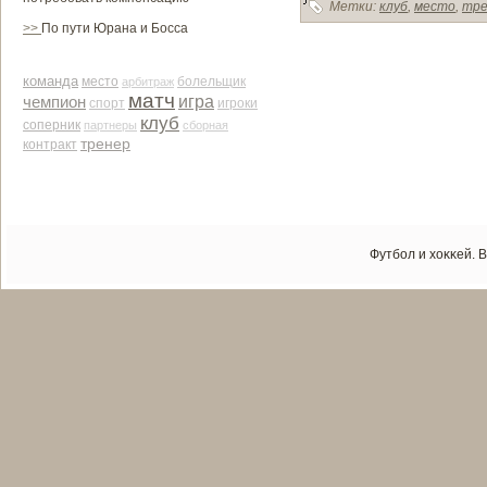
Метки:
клуб
,
место
,
тре
>>
По пути Юрана и Босса
команда
место
арби­траж
болельщик
матч
чемпион
игра
спорт
игроки
клуб
соперник
партнеры
сборная
тренер
контракт
Футбол и хоκκей. 