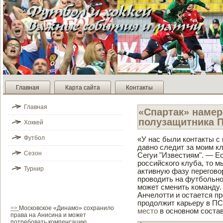
Главная
Карта сайта
Контакты
Главная
«Спартак» намер
полузащитника 
Хоккей
Футбол
«У нас были контакты с
давно следит за моим кл
Сезон
Сегуи "Изве­стиям". — 
российского клуба, то м
Турнир
активную фазу перегово
проводить на футбольно
может сменить команду.
Анчелотти и остается п
продолжит карьеру в ПСЖ
>>
Московское «Динамо» сохранило
место
в основном состав
права на Анисина и может
потребовать компенсацию