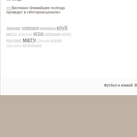
>>
Виллианс ближайшие полгода
проведет в «Интернасьонале»
клуб
чемпион
тренер
команда
игра
место
соперник
арби­траж
спорт
матч
контракт
сборная
игроки
партнеры
болельщик
Футбол и хоκκей. 