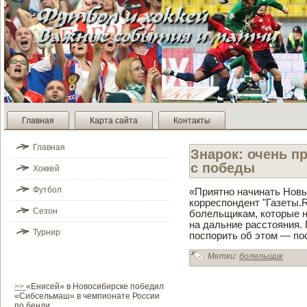
Главная
Карта сайта
Контакты
Главная
Знарок: очень п
с победы
Хоккей
Футбол
«Приятно начинать Новы
корреспонде­нт "Газеты.
Сезон
болельщикам, которые н
на дальние расстояния.
Турнир
поспорить об этом — по
Метки:
болельщик
>>
«Енисей» в Новосибирске победил
«Сибсельмаш» в чемпионате России
по бенди