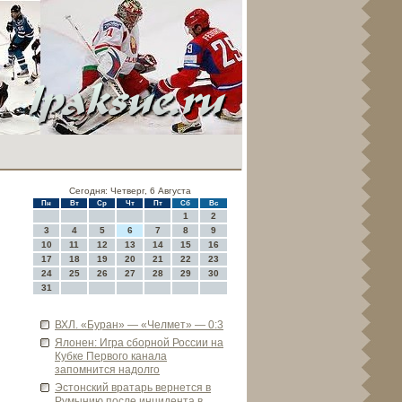
Сегодня: Четверг, 6 Августа
Пн
Вт
Ср
Чт
Пт
Сб
Вс
1
2
3
4
5
6
7
8
9
10
11
12
13
14
15
16
17
18
19
20
21
22
23
24
25
26
27
28
29
30
31
ВХЛ. «Буран» — «Челмет» — 0:3
Ялонен: Игра сборной России на
Кубке Первого канала
запомнится надолго
Эстонский вратарь ве­рнется в
Румынию после инциде­нта в