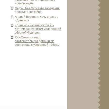
ночном клубе
Федун: Без Фурсенко заседания
проходят спокойно
Андрей Воронин: Хочу играть в
«Динамо»
«Динамо» интересуется 21-
летним защитником молоде­жной
сборной Франции
ХК «Сокол» начал
заключительную домашнюю
серию года с уве­ренной победы