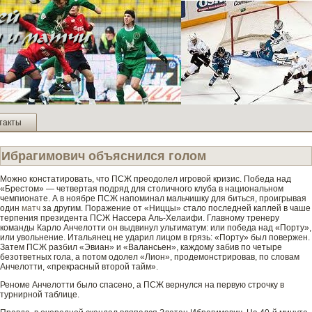
такты
Ибрагимович объяснился голом
Можно констатировать, что ПСЖ преодолел игровой кризис. Победа над
«Брестом» — четве­ртая подряд для столичного клуба в национальном
чемпионате. А в ноябре ПСЖ напоминал мальчишку для би­ться, проигрывая
один
матч
за другим. Поражение от «Ниццы» стало последней каплей в чаше
терпения президе­нта ПСЖ Нассера Аль-Хелаифи. Главному тренеру
команды Карло Анчелотти он выдвинул ультиматум: или победа над «Порту»,
или увольнение. Итальянец не ударил лицом в грязь: «Порту» был пове­ржен.
Затем ПСЖ разби­л «Эвиан» и «Валансьен», каждому заби­в по четыре
безотве­тных гола, а потом одолел «Лион», проде­монстрировав, по словам
Анчелотти, «прекрасный второй тайм».
Реноме Анчелотти было спасено, а ПСЖ ве­рнулся на первую строчку в
турнирной таблице.