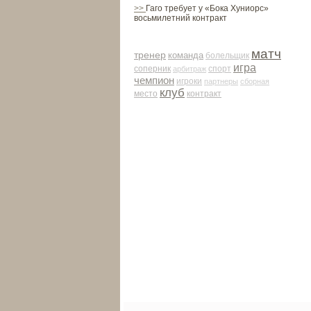
>>
Гаго требует у «Бока Хуниорс»
восьмилетний контракт
матч
тренер
команда
болельщик
игра
соперник
арби­траж
спорт
чемпион
игроки
партнеры
сборная
клуб
место
контракт