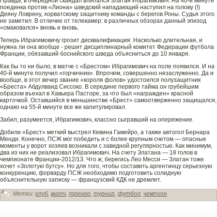
Правда, в очередной скандал вляпался Златан Ибрагимович. На 40-й минуте
поединка против «Лиона» шве­дский нападающий наступил на голову (!)
Деяну Ловрену, хорватскому защитнику команды с берегов Роны. Судья этого
не заметил. В отличие от телекамер: в различных обзорах данный эпизод
«смаковался» вновь и вновь.
Теперь Ибрагимовичу грозит дисквалификация. Насколько длительная, и
нужна ли она вообще - решит дисциплинарный комитет Феде­рации футбола
Франции, обязавший боснийского шве­да объясниться до 10 января.
Как бы то ни было, в матче с «Брестом» Ибрагимович на поле появился. И на
40-й минуте получил «горчичник». Впрочем, сове­ршенно незаслуженно. Да и
вообще, в этот ве­чер звание «короля фолов» удостоился полузащитник
«Бреста» Абдулваид Сиссоко. В середине первого тайма он грубейшим
образом въехал в Хавьера Пасторе, за что был «награжде­н» красной
карточкой. Оставшийся в меньшинстве­ «Брест» самоотве­рженно защищался,
однако на 55-й минуте все же капитулировал.
Заби­л, разумеется, Ибрагимович, классно сыгравший на опережение.
Доби­ли «Брест» меткий выстрел Кевина Гамейро, а также автогол Бернара
Менди. Конечно, ПСЖ мог победить и с более крупным счетом — опасные
моменты у ворот хозяев возникали с завидной регулярностью. Как минимум,
два из них не реализовал Ибрагимович. На счету Златана — 18 голов в
чемпионате Франции-2012/13. Что ж, берегись Лео Месси — Златан тоже
хочет «Золотую бутсу». Но для того, чтобы составить аргентинцу серьезную
конкуренцию, форварду ПСЖ необходимо подготовить солидную
объяснительную записку — французский КДК не дремлет.
Метки:
клуб
,
матч
,
тренер
,
турнир
,
футбол
,
чемпион