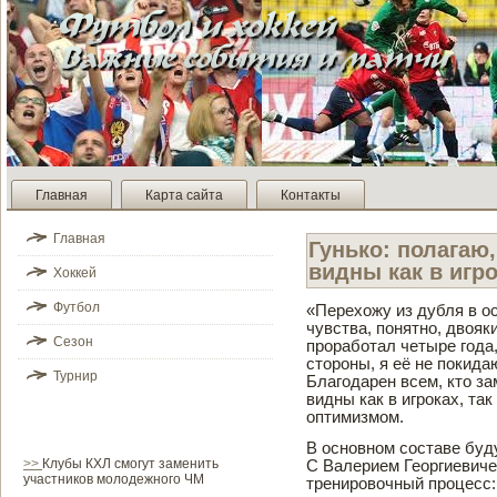
Главная
Карта сайта
Контакты
Главная
Гунько: полагаю
видны как в игро
Хоккей
Футбол
«Перехожу из дубля в о
чувства, понятно, двояк
Сезон
проработал четыре года, 
стороны, я её не покид
Турнир
Благодарен всем, кто з
видны как в игроках, так
оптимизмом.
В основном составе­ буд
>>
Клубы КХЛ смогут заменить
С Валерием Георгиевич
участников молодежного ЧМ
тренировочный процесс: