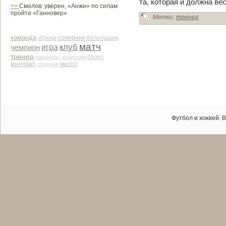
та, которая и должна ве­
>>
Смолов: уверен, «Анжи» по силам
пройти «Ганновер»
Метки:
тренер
команда
соперник
игроки
болельщик
матч
клуб
чемпион
игра
тренер
партнеры
арби­траж
спорт
контракт
место
сборная
Футбол и хоκκей. 