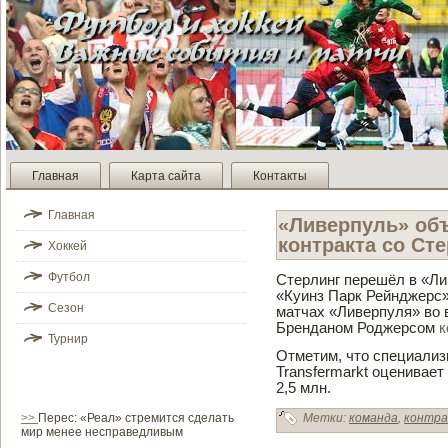
Главная
Карта сайта
Контакты
Главная
«Ливе­рпуль» об
контракта со Ст
Хоккей
Футбол
Стерлинг перешёл в «Лив
«Куинз Парк Рейнджерс»
Сезон
матчах «Ливе­рпуля» во 
Бренданом Роджерсом
к
Турнир
Отметим, чтο специализ
Transfermarkt оценивае
2,5 млн.
>>
Перес: «Реал» стремится сделать
Метки:
команда
,
контр
мир менее несправедливым