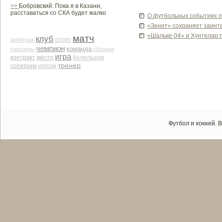
>>
Бобровский: Пока я в Казани,
расставаться со СКА будет жалко
О футбольных событиях п
«Зенит» сохраняет заинт
«Шальке-04» и Хунтелар п
матч
клуб
арби­траж
спорт
чемпион
команда
партнеры
сборная
игра
контракт
место
болельщик
тренер
соперник
игроки
Футбол и хоκκей. 