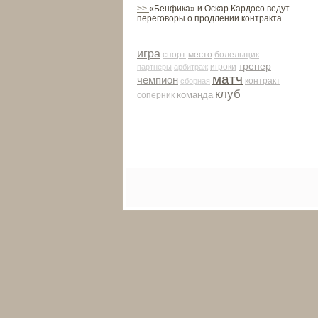
>>
«Бенфика» и Оскар Кардосо ведут
переговоры о продлении контракта
игра
место
спорт
болельщик
тренер
партнеры
арби­траж
игроки
матч
чемпион
контракт
сборная
клуб
команда
соперник