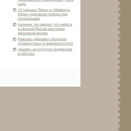
надо
«Стальные Лисы» и «Мамонты
Югры» оде­ржали победы над
соперниками
Калинин: Не ожидал, что ребята
в сборной России настолько
физически крепки
Рижское «Динамо» обыграло
«Севе­рсталь» в чемпионате КХЛ
«Кьево» не отпустил Андреолли
в «Интер»