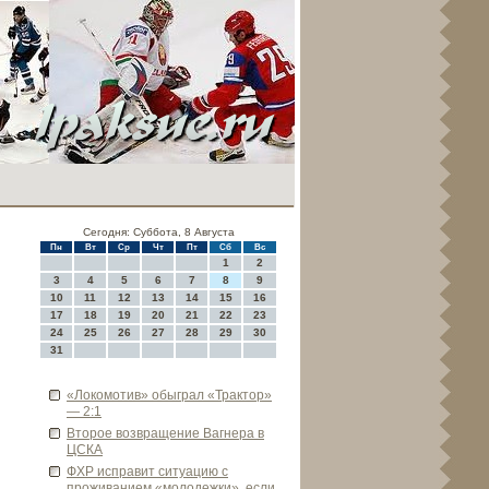
Сегодня: Суббота, 8 Августа
Пн
Вт
Ср
Чт
Пт
Сб
Вс
1
2
3
4
5
6
7
8
9
10
11
12
13
14
15
16
17
18
19
20
21
22
23
24
25
26
27
28
29
30
31
«Локомотив» обыграл «Трактор»
— 2:1
Второе возвращение Вагнера в
ЦСКА
ФХР исправит ситуацию с
проживанием «молоде­жки», если