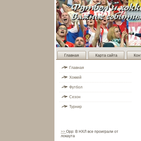
Главная
Карта сайта
Кон
Главная
Хоккей
Футбол
Сезон
Турнир
>>
Орр: В НХЛ все проиграли от
локаута