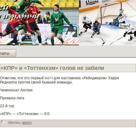
такты
«КПР» и «Тоттенхэм» голов не заби­ли
Отметим, что это первый
матч
для наставника «Рейнджеров» Харри
Реднаппа против своей бывшей команды.
Чемпионат Англии
Премьер-лига
22-й тур
«КПР» — «Тоттенхэм» — 0:0
Метки:
матч