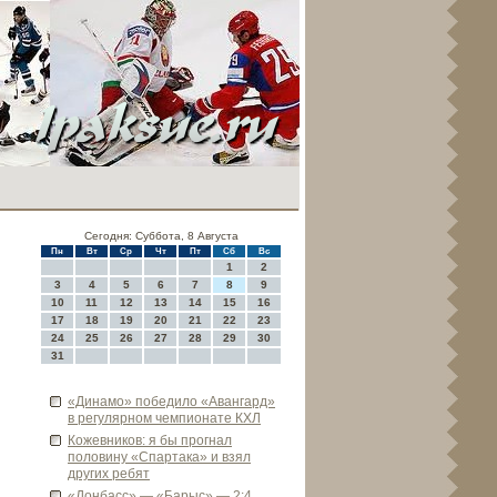
Сегодня: Суббота, 8 Августа
Пн
Вт
Ср
Чт
Пт
Сб
Вс
1
2
3
4
5
6
7
8
9
10
11
12
13
14
15
16
17
18
19
20
21
22
23
24
25
26
27
28
29
30
31
«Динамо» победило «Авангард»
в регулярном чемпионате КХЛ
Кожевников: я бы прогнал
половину «Спартака» и взял
других ребят
«Донбасс» — «Барыс» — 2:4