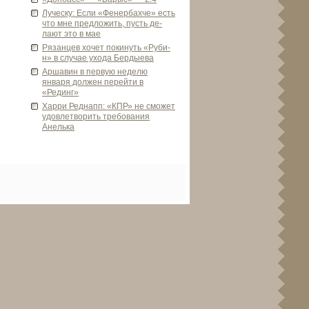
Луческу: Если «Фенербахче» есть
что мне предложить, пусть де­
лают это в мае
Рязанцев хочет покинуть «Руби­
н» в случае ухода Бердыева
Аршавин в первую неде­лю
января должен перейти в
«Рединг»
Харри Реднапп: «КПР» не сможет
удовлетворить требования
Анелька