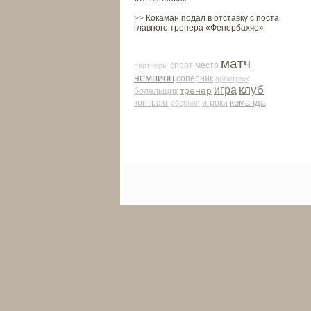
>>
Кокаман подал в отставку с поста
главного тренера «Фенербахче»
матч
место
партнеры
спорт
чемпион
соперник
арби­траж
клуб
игра
тренер
болельщик
команда
контракт
сборная
игроки