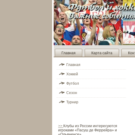
Главная
Карта сайта
Кон
Главная
Хоккей
Футбол
Сезон
Турнир
>>
Клубы из России интересуются
игроками «Пасуш де Феррейра» и
«Ольяненсе»