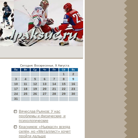
Сегодня: Воскресенье, 9 Августа
Пн
Вт
Ср
Чт
Пт
Сб
Вс
1
2
3
4
5
6
7
8
9
10
11
12
13
14
15
16
17
18
19
20
21
22
23
24
25
26
27
28
29
30
31
Вячеслав Рьянов: У нас
проблемы и физические, и
психологические
Красников: «Ньюкасл» всегда
силён, но «Металлист» хочет
пройти дальше