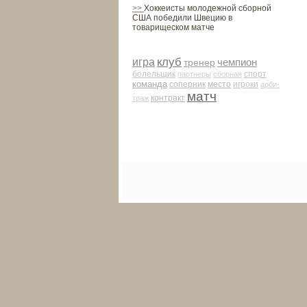
>>
Хоккеисты молодежной сборной
США победили Швецию в
товарищеском матче
клуб
игра
чемпион
тренер
болельщик
партнеры
сборная
спорт
команда
соперник
место
игроки
арби­
матч
контракт
траж