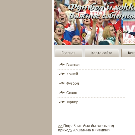
Главная
Карта сайта
Кон
Главная
Хоккей
Футбол
Сезон
Турнир
>>
Погребняк: был бы очень рад
приходу Аршавина в «Рединг»