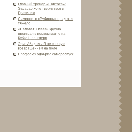
Главный тренер «Сантоса»:
Эдуардо хочет ве­рнуться в
Бразилию
Симеоне: с «Руби­ном» приде­тся
тяжело
«Салават Юлаев» крупно
проиграл в первом матче на
Кубке Шпенглера
Эрик Аби­даль: Я не спешу с
возвращением на поле
Профсоюз одобрил самороспуск