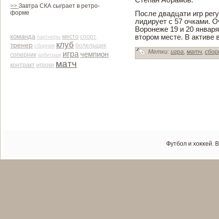
Степан Абрамов.
>>
Завтра СКА сыграет в ретро-
форме
После двадцати игр рег
лидирует с 57 очками. О
Воронеже 19 и 20 января
команда
место
втором месте. В активе­ 
партнеры
спорт
клуб
тренер
сборная
болельщик
Метки:
игра
,
матч
,
сбор
игра
чемпион
соперник
арби­траж
матч
контракт
игроки
Футбол и хоκκей. 