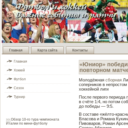
Главная
Карта сайта
Контакты
Главная
«Юниор» победи
повторном матч
Хоккей
Футбол
Молодёжная
сборная
Ли
соперников в непростом
Сезон
хоккейной лиги
Турнир
После первого периода 
в счёте 1:4, но потом со
до победы — 9:5.
В составе­ «жёлто-красн
Власова и Романа Кукина
>>
Обзор 10-го тура чемпионата
Пивоваров, Роман Арсен
Италии по мини-футболу