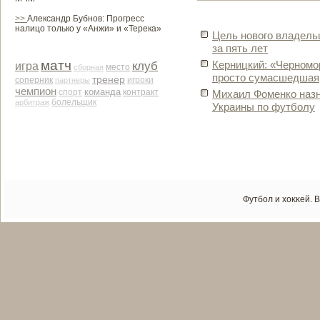
>>
Александр Бубнов: Прогресс
налицо только у «Анжи» и «Терека»
Цель нового владе­л
за пять лет
матч
клуб
Керницкий: «Черномо
игра
место
сборная
просто сумасшедшая
тренер
соперник
партнеры
игроки
чемпион
команда
контракт
спорт
Михаил Фоменко назн
арби­траж
болельщик
Украины по футболу
Футбол и хоκκей. 