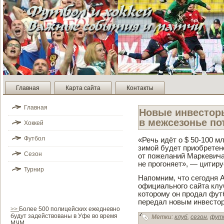
Главная
Карта сайта
Контакты
Главная
Новые инве­сто
в межсезонье по
Хоккей
Футбол
«Речь идёт о $ 50-100 м
зимой буде­т приобретен
Сезон
от пожеланий Маркевича
не прогоняет», — цитируе
Турнир
Напомним, что сегодня 
официального сайта клуб
которому он продал фу
передал новым инве­сто
>>
Более 500 полицейских ежедневно
будут задействованы в Уфе во время
Метки:
клуб
,
сезон
,
фут
МЧМ