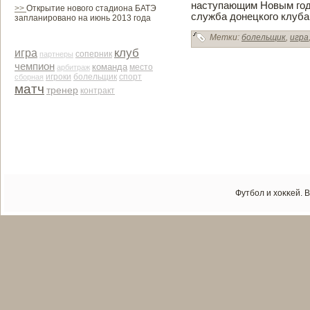
наступающим Новым год
>>
Открытие нового стадиона БАТЭ
служба донецкого клуба
запланировано на июнь 2013 года
Метки:
болельщик
,
игра
клуб
игра
соперник
партнеры
чемпион
команда
место
арби­траж
сборная
игроки
болельщик
спорт
матч
тренер
контракт
Футбол и хоκκей. 