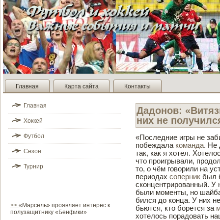
Главная
Карта сайта
Контакты
Главная
Дадонов: «Витязь
них не получилс
Хоккей
Футбол
«Последние игры не заби
побеждала
команда
. Не
Сезон
так, как я хотел. Хотел
что проигрывали, продо
Турнир
то, о чём говорили на у
периодах
соперник
был б
сконцентрированный. У 
были моменты, но шайба 
би­лся до конца. У них 
>>
«Марсель» проявляет интерес к
бьются, кто борется за
полузащитнику «Бенфики»
хотелось порадовать на