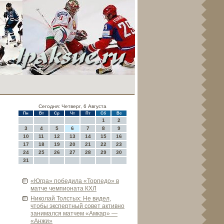
Сегодня: Четверг, 6 Августа
Пн
Вт
Ср
Чт
Пт
Сб
Вс
1
2
3
4
5
6
7
8
9
10
11
12
13
14
15
16
17
18
19
20
21
22
23
24
25
26
27
28
29
30
31
«Югра» победила «Торпедо» в
матче чемпионата КХЛ
Николай Толстых: Не виде­л,
чтобы экспертный сове­т активно
занимался матчем «Амкар» —
«Анжи»