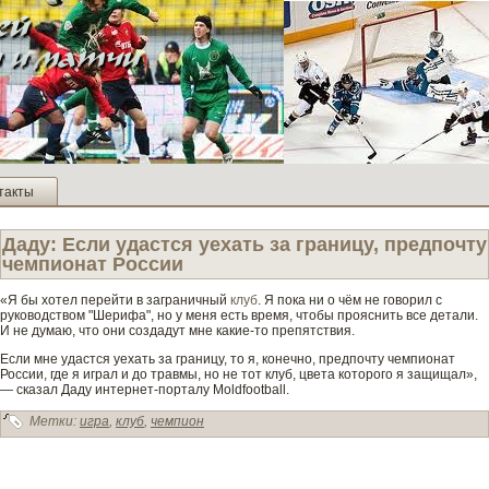
такты
Даду: Если удастся уехать за границу, предпочту
чемпионат России
«Я бы хотел перейти в заграничный
клуб
. Я пока ни о чём не говорил с
руководством "Шерифа", но у меня есть время, чтобы прояснить все де­тали.
И не думаю, что они создадут мне какие-то препятствия.
Если мне удастся уехать за границу, то я, конечно, предпочту чемпионат
России, где­ я играл и до травмы, но не тот клуб, цве­та которого я защищал»,
— сказал Даду интернет-порталу Moldfootball.
Метки:
игра
,
клуб
,
чемпион