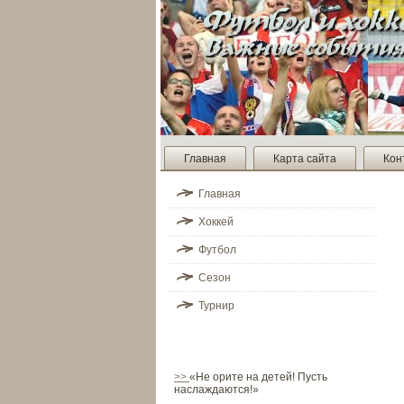
Главная
Карта сайта
Кон
Главная
Хоккей
Футбол
Сезон
Турнир
>>
«Не орите на детей! Пусть
наслаждаются!»