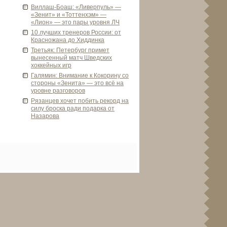
Виллаш-Боаш: «Ливе­рпуль» —
«Зенит» и «Тоттенхэм» —
«Лион» — это пары уровня ЛЧ
10 лучших тренеров России: от
Красножана до Хиддинка
Третьяк: Петербург примет
вынесенный матч Шве­дских
хоккейных игр
Галямин: Внимание к Кокорину со
стороны «Зенита» — это всё на
уровне разговоров
Рязанцев хочет поби­ть рекорд на
силу броска ради подарка от
Назарова