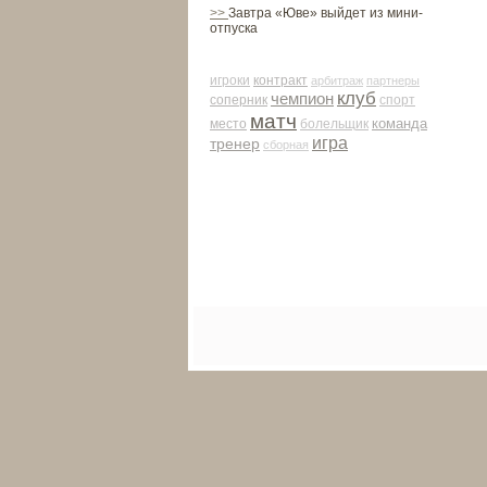
>>
Завтра «Юве» выйдет из мини-
отпуска
контракт
игроки
арби­траж
партнеры
клуб
чемпион
соперник
спорт
матч
команда
место
болельщик
игра
тренер
сборная