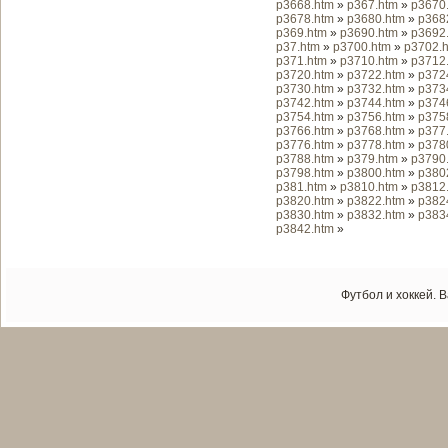
p3668.htm
»
p367.htm
»
p3670
p3678.htm
»
p3680.htm
»
p368
p369.htm
»
p3690.htm
»
p3692
p37.htm
»
p3700.htm
»
p3702.
p371.htm
»
p3710.htm
»
p3712
p3720.htm
»
p3722.htm
»
p372
p3730.htm
»
p3732.htm
»
p373
p3742.htm
»
p3744.htm
»
p374
p3754.htm
»
p3756.htm
»
p375
p3766.htm
»
p3768.htm
»
p377
p3776.htm
»
p3778.htm
»
p378
p3788.htm
»
p379.htm
»
p3790
p3798.htm
»
p3800.htm
»
p380
p381.htm
»
p3810.htm
»
p3812
p3820.htm
»
p3822.htm
»
p382
p3830.htm
»
p3832.htm
»
p383
p3842.htm
»
Футбол и хоккей. 