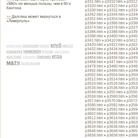
p331.htm
»
p3310.htm
»
p3312
«МЮ» не меньше пользы, чем в 90-х
p3320.htm
»
p3322.htm
»
p332
Кантона
p3330.htm
»
p3332.htm
»
p333
p3342.htm
»
p3344.htm
»
p334
>>
Далглиш может вернуться в
p3352.htm
»
p3354.htm
»
p335
«Ливерпуль»
p3364.htm
»
p3366.htm
»
p336
p3374.htm
»
p3376.htm
»
p337
p3386.htm
»
p3388.htm
»
p339
p3398.htm
»
p3400.htm
»
p340
p341.htm
»
p3410.htm
»
p3412
клуб
p3420.htm
»
p3422.htm
»
p342
соперник
место
арби­траж
спорт
p3432.htm
»
p3434.htm
»
p343
чемпион
команда
игроки
партнеры
p3444.htm
»
p3446.htm
»
p344
игра
тренер
контракт
сборная
p3454.htm
»
p3456.htm
»
p345
матч
p3468.htm
»
p347.htm
»
p3470
болельщик
p3478.htm
»
p3480.htm
»
p348
p3492.htm
»
p3494.htm
»
p349
p3502.htm
»
p3504.htm
»
p350
p3512.htm
»
p3514.htm
»
p351
p3524.htm
»
p3526.htm
»
p352
p3534.htm
»
p3536.htm
»
p353
p3548.htm
»
p355.htm
»
p3550
p3558.htm
»
p3560.htm
»
p356
p357.htm
»
p3570.htm
»
p3572
p3580.htm
»
p3582.htm
»
p358
p3590.htm
»
p3592.htm
»
p359
p3602.htm
»
p3604.htm
»
p360
p3612.htm
»
p3614.htm
»
p361
p3624.htm
»
p3626.htm
»
p362
p3634.htm
»
p3636.htm
»
p363
p3646.htm
»
p3648.htm
»
p365
p3656.htm
»
p3658.htm
»
p366