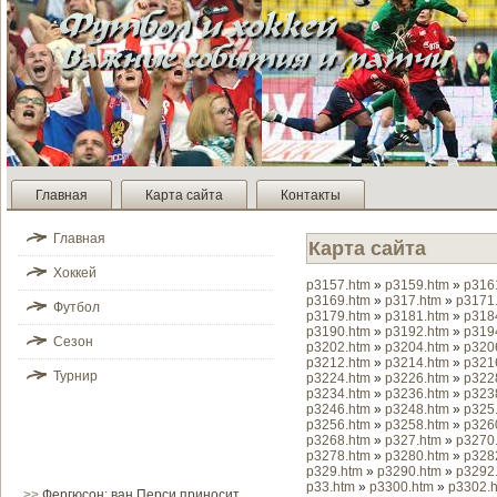
Главная
Карта сайта
Контакты
Главная
Карта сайта
Хоккей
p3157.htm
»
p3159.htm
»
p316
p3169.htm
»
p317.htm
»
p3171
Футбол
p3179.htm
»
p3181.htm
»
p318
p3190.htm
»
p3192.htm
»
p319
Сезон
p3202.htm
»
p3204.htm
»
p320
p3212.htm
»
p3214.htm
»
p321
Турнир
p3224.htm
»
p3226.htm
»
p322
p3234.htm
»
p3236.htm
»
p323
p3246.htm
»
p3248.htm
»
p325
p3256.htm
»
p3258.htm
»
p326
p3268.htm
»
p327.htm
»
p3270
p3278.htm
»
p3280.htm
»
p328
p329.htm
»
p3290.htm
»
p3292
p33.htm
»
p3300.htm
»
p3302.
>>
Фергюсон: ван Перси приносит